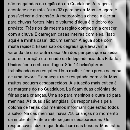
são resgatadas na região do rio Guadalupe. A tragédia
acontece de quinta-feira (03) para sexta. Mas só agora é
possível ver a dimensão. A meteorologia chega a alertar
para chuvas fortes. Mas o volume d’água é o dobro do
previsto. Três rios da mesma região começam a crescer
com a chuva. E carregam casas inteiras com eles. “Isso
aqui é a minha casa”, diz um senhor. A água sobe com
muita rapidez. Esses são os degraus que levavam à
varanda de uma outra casa. Um dos parques que ia sediar
a comemoração do feriado da Independência dos Estados
Unidos ficou embaixo d’água. São 14 helicópteros
trabalhando nos resgates. Uma mulher ficou presa na copa
de uma árvore. E conseguiu ser resgatada com vida. Mas
muitos seguem desaparecidos. A situação mais crítica é
às margens do rio Guadalupe. Lá ficam duas colônias de
férias para crianças. Uma só para meninos e outra só para
meninas. As duas são atingidas. Os responsáveis pela
colônia de férias dos meninos informam que estão todos
a salvo. Na das meninas, havia 750 crianças no momento
da enchente. Vinte e sete seguem desaparecidas. Os
responsáveis dizem que trabalham nas buscas. Mas estão