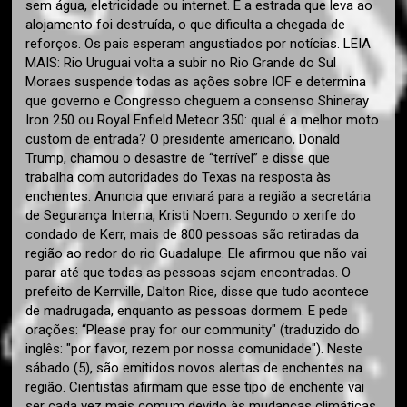
sem água, eletricidade ou internet. E a estrada que leva ao
alojamento foi destruída, o que dificulta a chegada de
reforços. Os pais esperam angustiados por notícias. LEIA
MAIS: Rio Uruguai volta a subir no Rio Grande do Sul
Moraes suspende todas as ações sobre IOF e determina
que governo e Congresso cheguem a consenso Shineray
Iron 250 ou Royal Enfield Meteor 350: qual é a melhor moto
custom de entrada? O presidente americano, Donald
Trump, chamou o desastre de “terrível” e disse que
trabalha com autoridades do Texas na resposta às
enchentes. Anuncia que enviará para a região a secretária
de Segurança Interna, Kristi Noem. Segundo o xerife do
condado de Kerr, mais de 800 pessoas são retiradas da
região ao redor do rio Guadalupe. Ele afirmou que não vai
parar até que todas as pessoas sejam encontradas. O
prefeito de Kerrville, Dalton Rice, disse que tudo acontece
de madrugada, enquanto as pessoas dormem. E pede
orações: “Please pray for our community" (traduzido do
inglês: "por favor, rezem por nossa comunidade"). Neste
sábado (5), são emitidos novos alertas de enchentes na
região. Cientistas afirmam que esse tipo de enchente vai
ser cada vez mais comum devido às mudanças climáticas.