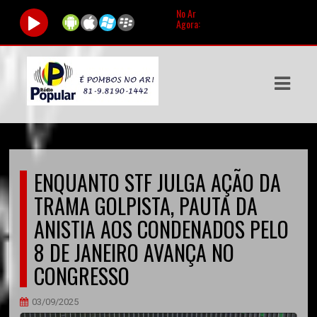
No Ar
Agora:
ASTS
IAS
IA
DOS
ENQUANTO STF JULGA AÇÃO DA
RAMAÇÃO
TRAMA GOLPISTA, PAUTA DA
TOS
ANISTIA AOS CONDENADOS PELO
8 DE JANEIRO AVANÇA NO
E
CONGRESSO
E
03/09/2025
ATO