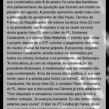
aos condenados pelo 8 de janeiro foi uma das bandeiras
dos parlamentares da oposição que fizeram um motim no
plenário em agosto. A pressão aumentou ainda mais com
a articulação do governador de São Paulo, Tarcísio de
Freitas, do Republicanos. Ele esteve na terça-feira (2) com
o ex-presidente Jair Bolsonaro e vai se reunir na noite
desta quarta-feira (3) com o líder do PL, Sóstenes
Cavalcante, e o pastor Silas Malafaia. O partido quer votar
o projeto depois de o STF concluir o julgamento dos réus
do núcleo crucial da trama golpista. A proposta, segundo
Sóstenes Cavalcante, anistia todos os envolvidos por
todos os crimes, inclusive o ex-presidente Jair Bolsonaro.
“A esta altura, já com as vésperas da condenação do
presidente Bolsonaro, é inadmissível que ele também não
seja contemplado. À luz da nossa ótica política, o que vale
neste caso é a anistia para todos os crimes”, diz Sóstenes
Cavalcante. Na terça-feira (2), o senador Flávio Bolsonaro,
do PL, disse que a discussão na Câmara já está adiantada:
“Tem deputado e senadores conversando para definir a
melhor redação. Já avançou bastante. Eu não tenho como
adiantar para vocês”. O líder do PT, Lindbergh Farias, disse