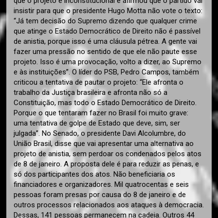
que o projeto é inconstitucional e afirmou que o partido vai
insistir para que o presidente Hugo Motta não vote o texto:
“Já tem decisão do Supremo dizendo que qualquer crime
que atinge o Estado Democrático de Direito não é passível
de anistia, porque isso é uma cláusula pétrea. A gente vai
fazer uma pressão no sentido de que ele não paute esse
projeto. Isso é uma provocação, volto a dizer, ao Supremo
e às instituições”. O líder do PSB, Pedro Campos, também
criticou a tentativa de pautar o projeto: “Ele afronta o
trabalho da Justiça brasileira e afronta não só a
Constituição, mas todo o Estado Democrático de Direito.
Porque o que tentaram fazer no Brasil foi muito grave:
uma tentativa de golpe de Estado que deve, sim, ser
julgada”. No Senado, o presidente Davi Alcolumbre, do
União Brasil, disse que vai apresentar uma alternativa ao
projeto de anistia, sem perdoar os condenados pelos atos
de 8 de janeiro. A proposta dele é para reduzir as penas, e
só dos participantes dos atos. Não beneficiaria os
financiadores e organizadores. Mil quatrocentas e seis
pessoas foram presas por causa do 8 de janeiro e de
outros processos relacionados aos ataques à democracia.
Dessas, 141 pessoas permanecem na cadeia. Outros 44