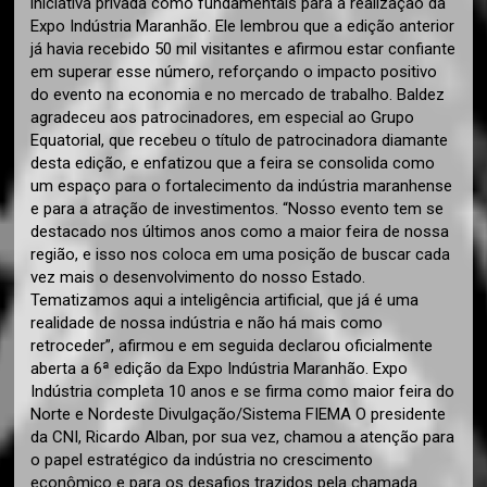
iniciativa privada como fundamentais para a realização da
Expo Indústria Maranhão. Ele lembrou que a edição anterior
já havia recebido 50 mil visitantes e afirmou estar confiante
em superar esse número, reforçando o impacto positivo
do evento na economia e no mercado de trabalho. Baldez
agradeceu aos patrocinadores, em especial ao Grupo
Equatorial, que recebeu o título de patrocinadora diamante
desta edição, e enfatizou que a feira se consolida como
um espaço para o fortalecimento da indústria maranhense
e para a atração de investimentos. “Nosso evento tem se
destacado nos últimos anos como a maior feira de nossa
região, e isso nos coloca em uma posição de buscar cada
vez mais o desenvolvimento do nosso Estado.
Tematizamos aqui a inteligência artificial, que já é uma
realidade de nossa indústria e não há mais como
retroceder”, afirmou e em seguida declarou oficialmente
aberta a 6ª edição da Expo Indústria Maranhão. Expo
Indústria completa 10 anos e se firma como maior feira do
Norte e Nordeste Divulgação/Sistema FIEMA O presidente
da CNI, Ricardo Alban, por sua vez, chamou a atenção para
o papel estratégico da indústria no crescimento
econômico e para os desafios trazidos pela chamada