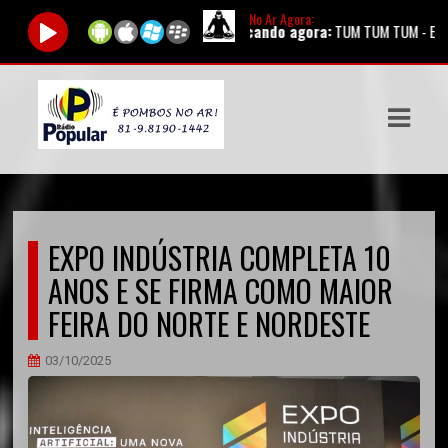
No Ar Agora:
Tocando agora:
TUM TUM TUM - Elba Ramalho
ASTS
IAS
IA
DOS
EXPO INDÚSTRIA COMPLETA 10
RAMAÇÃO
ANOS E SE FIRMA COMO MAIOR
TOS
FEIRA DO NORTE E NORDESTE
E
03/10/2025
E
ATO