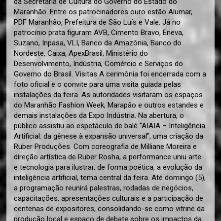
da Secretaria de Cultura do Governo do Estado do
Maranhão. Entre os patrocinadores ouro estão Alumar,
PDF Maranhão, Prefeitura de São Luís e Vale. Já no
patrocínio prata figuram AVB, Cimento Bravo, Eneva,
Suzano, Inpasa, VLI, Banco da Amazônia, Banco do
Nordeste, Caixa, ApexBrasil, Ministério do
Desenvolvimento, Indústria, Comércio e Serviços do
Governo do Brasil. Visitas A cerimônia foi encerrada com a
foto oficial e o convite para uma visita guiada pelas
instalações da feira. As autoridades visitaram os espaços
do Maranhão Fashion Week, Marapão e outros estandes e
demais instalações da Expo Indústria. Na abertura, o
público assistiu ao espetáculo de balé “AIAIA – Inteligência
Artificial: da gênese à expansão universal”, uma criação da
Ruber Produções. Com coreografia de Milliane Moreira e
direção artística de Ruber Rosha, a performance uniu arte
e tecnologia para ilustrar, de forma poética, a evolução da
inteligência artificial, tema central da feira. Até domingo (5),
a programação reunirá palestras, rodadas de negócios,
capacitações, apresentações culturais e a participação de
centenas de expositores, consolidando-se como vitrine da
produção local e espaço de debate sobre os impactos da