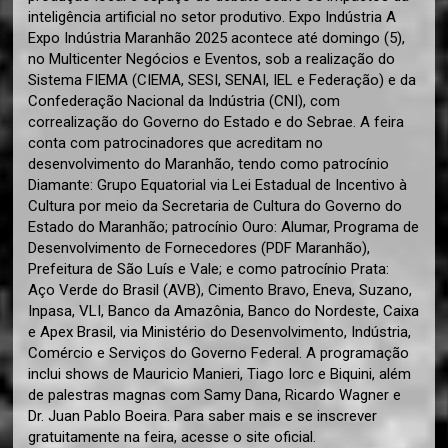
inteligência artificial no setor produtivo. Expo Indústria A
Expo Indústria Maranhão 2025 acontece até domingo (5),
no Multicenter Negócios e Eventos, sob a realização do
Sistema FIEMA (CIEMA, SESI, SENAI, IEL e Federação) e da
Confederação Nacional da Indústria (CNI), com
correalização do Governo do Estado e do Sebrae. A feira
conta com patrocinadores que acreditam no
desenvolvimento do Maranhão, tendo como patrocínio
Diamante: Grupo Equatorial via Lei Estadual de Incentivo à
Cultura por meio da Secretaria de Cultura do Governo do
Estado do Maranhão; patrocínio Ouro: Alumar, Programa de
Desenvolvimento de Fornecedores (PDF Maranhão),
Prefeitura de São Luís e Vale; e como patrocínio Prata:
Aço Verde do Brasil (AVB), Cimento Bravo, Eneva, Suzano,
Inpasa, VLI, Banco da Amazônia, Banco do Nordeste, Caixa
e Apex Brasil, via Ministério do Desenvolvimento, Indústria,
Comércio e Serviços do Governo Federal. A programação
inclui shows de Mauricio Manieri, Tiago Iorc e Biquini, além
de palestras magnas com Samy Dana, Ricardo Wagner e
Dr. Juan Pablo Boeira. Para saber mais e se inscrever
gratuitamente na feira, acesse o site oficial.