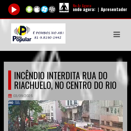
No Ar Agora:
Tocando agora:
|
Apresentador:
AutoD
ASTS
IAS
IA
DOS
INCÊNDIO INTERDITA RUA DO
RAMAÇÃO
RIACHUELO, NO CENTRO DO RIO
TOS
03/09/2025
E
E
ATO