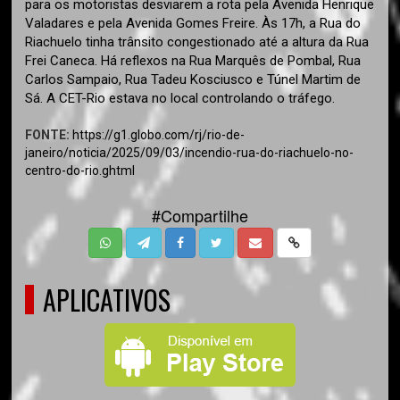
para os motoristas desviarem a rota pela Avenida Henrique
Valadares e pela Avenida Gomes Freire. Às 17h, a Rua do
Riachuelo tinha trânsito congestionado até a altura da Rua
Frei Caneca. Há reflexos na Rua Marquês de Pombal, Rua
Carlos Sampaio, Rua Tadeu Kosciusco e Túnel Martim de
Sá. A CET-Rio estava no local controlando o tráfego.
FONTE:
https://g1.globo.com/rj/rio-de-
janeiro/noticia/2025/09/03/incendio-rua-do-riachuelo-no-
centro-do-rio.ghtml
#Compartilhe
APLICATIVOS