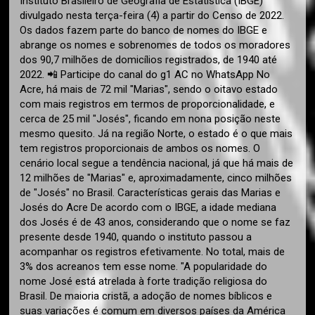
Instituto Brasileiro de Geografia de Estatística (IBGE)
divulgado nesta terça-feira (4) a partir do Censo de 2022.
Os dados fazem parte do banco de nomes do IBGE e
abrange os nomes e sobrenomes de todos os moradores
dos 90,7 milhões de domicílios registrados, de 1940 até
2022. 📲 Participe do canal do g1 AC no WhatsApp No
Acre, há mais de 72 mil "Marias", sendo o oitavo estado
com mais registros em termos de proporcionalidade, e
cerca de 25 mil "Josés", ficando em nona posição neste
mesmo quesito. Já na região Norte, o estado é o que mais
tem registros proporcionais de ambos os nomes. O
cenário local segue a tendência nacional, já que há mais de
12 milhões de "Marias" e, aproximadamente, cinco milhões
de "Josés" no Brasil. Características gerais das Marias e
Josés do Acre De acordo com o IBGE, a idade mediana
dos Josés é de 43 anos, considerando que o nome se faz
presente desde 1940, quando o instituto passou a
acompanhar os registros efetivamente. No total, mais de
3% dos acreanos tem esse nome. "A popularidade do
nome José está atrelada à forte tradição religiosa do
Brasil. De maioria cristã, a adoção de nomes bíblicos e
suas variações é comum em diversos países da América