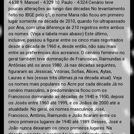
4.638 9. Manoel - 4.329 10. Paulo - 4.324 Cenário teve
poucas alterações ao longo das décadas No levantamento
feito no IBGE pelo g1, o nome Maria não ficou em primeiro
lugar somente na década de 2010, quando foi ultrapassado
por Ana, com uma diferença de 210 registros entre ambos
os nomes. (Veja a tabela mais abaixo) Este último,
inclusive, passou a figurar entre os cinco mais registrados
desde a década de 1960 e, desde então, não saiu mais
entre as preferências dos acreanos. O cenário feminino no
geral também teve dominação de Franciscas, Raimundas e
Antônias até os anos 1980. Já nas décadas seguintes,
figuraram as Jéssicas, Vitórias, Sofias, Alices, Aylas,
Lauras e Isis (essas três últimas já na década atual). Veja
os nomes mais populares no Acre por cada década Já no
cenário masculino, a predominância ficou com os
Franciscos dominando as décadas de 1940 e 1950, depois
os Josés entre 1960 até 1999, e os Joãos de 2000 até a
atualidade. No geral, os nomes masculinos José,
Francisco, Antônio, Raimundo e João ficaram entre os
cinco primeiros lugares de 1940 até 1989. Desses, José e
João nunca deixaram os cinco primeiros lugares. Na