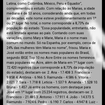
Latina, como Colômbia, México, Peru e Equador",
complementou o estudo. Com relação às Marias, a idade
mediana é de 53 anos, considerando ainda que, em todas
as décadas, este nome esteve predominantemente em 1º
ou 2º lugar. No total, o nome corresponde a 8,73% da
população do estado. "Essa popularidade, entretanto, não
está limitada apenas ao país. Contando com suas
variações, como Mary e Marie, Maria é o nome mais
comum no mundo. Só na Espanha, por exemplo, cerca de
24% das mulheres têm Maria no nome", frisou. Maria e
José estão entre os nomes mais populares do Brasil,
segundo IBGE Top 10 no Acre Entre os nomes femininos
mais populares no Acre, além de Maria em 1º lugar com
72.420 registros (que corresponde a 8,73% da população
do estado), destacam-se: 2. Ana - 17.408 3. Francisca -
9.858 4. Antônia - 6.966 5. Raimunda - 4.586 6. Vitoria -
2.021 7. Sara - 1.718 8. Leticia - 1.537 9. Amanda - 1.528 10.
Bruna - 1.457 Já entre os homens, com destaque para
José em 1º lugar com 25.234 registros, destacam-se: 2.
Francisco - 21.485 3. Antonio - 17.911 4. João - 14.373 5.
Raimundo - 7.924 6. Pedro - 6.190 7. Carlos - 4.947 8. Luiz -