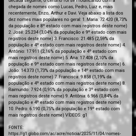
década seguinte, o cenário foi se modificando com a
chegada de nomes como Lucas, Pedro, Luiz e, mais
recentemente, Enzo, Arthur e Davi. Veja abaixo a lista dos
dez nomes mais populares no geral: 1. Maria: 72.420 (8,73%
da população e 8º estado com mais registros deste nome)
2. José: 25.234 (3,04% da população e 9º estado com mais
registros deste nome) 3. Francisco: 21.485 (2,59% da
população e 4º estado com mais registros deste nome) 4.
Antônio: 17.911 (2,16% da população e 4º estado com
mais registros deste nome) 5. Ana: 17.408 (2,10% da
população e 9º estado com mais registros deste nome) 6.
João: 14.373 (1,73% da população e 14º estado com mais
registros deste nome) 7. Francisca: 9.858 (1,19% da
população e 4º estado com mais registros deste nome) 8.
Raimundo: 7.924 (0,95% da população e 3º estado com
mais registros deste nome) 9. Antônia: 6.966 (0,84% da
população e 4º estado com mais registros deste nome)
10. Pedro: 6.190 (0,75% da população e 19º estado com
mais registros deste nome) VÍDEOS: g1
FONTE:
https://g1.globo.com/ac/acre/noticia/2025/11/04/nomes-