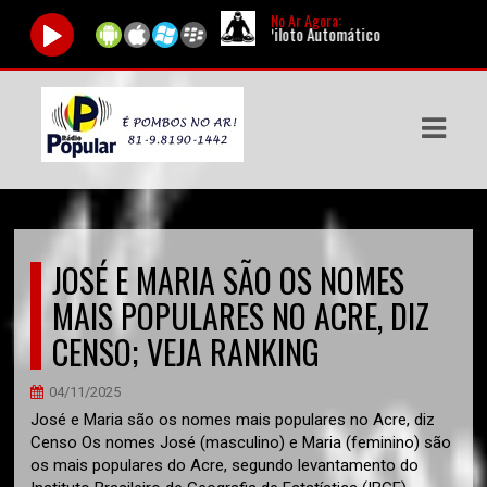
No Ar Agora:
sentador:
AutoDJ |
Programa:
Piloto Automático
ASTS
IAS
IA
DOS
JOSÉ E MARIA SÃO OS NOMES
RAMAÇÃO
MAIS POPULARES NO ACRE, DIZ
TOS
CENSO; VEJA RANKING
E
04/11/2025
José e Maria são os nomes mais populares no Acre, diz
E
Censo Os nomes José (masculino) e Maria (feminino) são
os mais populares do Acre, segundo levantamento do
ATO