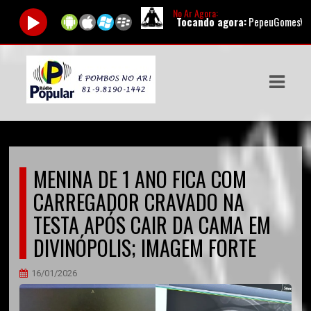
No Ar Agora:
Tocando agora:
PepeuGomesVEVO - Pepe
ASTS
IAS
IA
DOS
MENINA DE 1 ANO FICA COM
RAMAÇÃO
CARREGADOR CRAVADO NA
TOS
TESTA APÓS CAIR DA CAMA EM
DIVINÓPOLIS; IMAGEM FORTE
E
E
16/01/2026
ATO