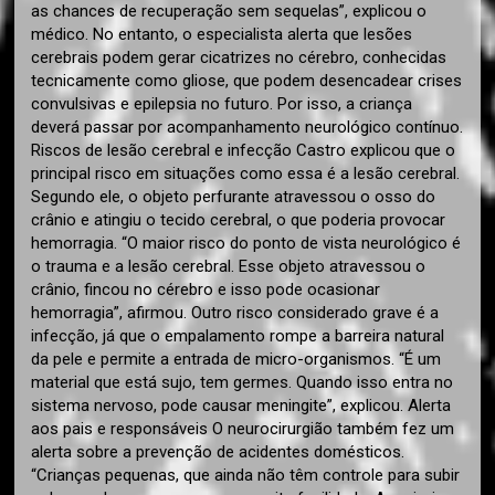
as chances de recuperação sem sequelas”, explicou o
médico. No entanto, o especialista alerta que lesões
cerebrais podem gerar cicatrizes no cérebro, conhecidas
tecnicamente como gliose, que podem desencadear crises
convulsivas e epilepsia no futuro. Por isso, a criança
deverá passar por acompanhamento neurológico contínuo.
Riscos de lesão cerebral e infecção Castro explicou que o
principal risco em situações como essa é a lesão cerebral.
Segundo ele, o objeto perfurante atravessou o osso do
crânio e atingiu o tecido cerebral, o que poderia provocar
hemorragia. “O maior risco do ponto de vista neurológico é
o trauma e a lesão cerebral. Esse objeto atravessou o
crânio, fincou no cérebro e isso pode ocasionar
hemorragia”, afirmou. Outro risco considerado grave é a
infecção, já que o empalamento rompe a barreira natural
da pele e permite a entrada de micro-organismos. “É um
material que está sujo, tem germes. Quando isso entra no
sistema nervoso, pode causar meningite”, explicou. Alerta
aos pais e responsáveis O neurocirurgião também fez um
alerta sobre a prevenção de acidentes domésticos.
“Crianças pequenas, que ainda não têm controle para subir