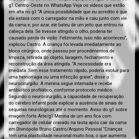
g1 Centro-Oeste no WhatsApp Veja os vídeos que estão
em alta no g1 “A única possibilidade que eu acredito é que
ela estava com o carregador na mão e caiu junto com ele
da cama e, por azar, ele bateu de um jeito que entrou na
cabeça dela. Se tivesse atingido o olho, poderia ter
causado perda da visão. Felizmente, isso não aconteceu”,
explicou Castro. A criança foi levada imediatamente ao
bloco cirúrgico, onde passou por procedimentos de
limpeza, retirada do objeto, lavagem, fechamento e
reconstrução da área atingida. “A necessidade era
imediata. Sem esse tratamento rápido, poderia evoluir para
uma hemorragia ou uma infecção grave”, disse o
neurocirurgião. A menina segue internada e recebe
antibiótico profilático, conforme protocolo médico.
Segundo o neurocirurgião, a capacidade de recuperação
do cérebro infantil pode explicar a ausência de sinais de
sequelas neurológicas até o momento. Aviso do g1 sobre
imagem forte Arte/g1 Menina de um ano fica com
carregador de celular cravado na testa após cair da cama
em Divinópolis Bruno Castro/Arquivo Pessoal “Crianças
têm uma plasticidade neuronal muito boa, o que aumenta