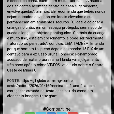
e descer da cama, caem com muita facilidade. A maioria
dos acidentes acontece dentro de casa e, geralmente,
envolve quedas”, afirmou. Ele recomenda que bebês nunca
sejam deixados sozinhos em locais elevados e que
permaneçam em ambientes seguros. “O ideal é colocar a
criança no chão, em um espaço protegido, sem risco de
queda e longe de objetos pontiagudos. O crânio da criança
é muito fino, está em crescimento, e pode ser facilmente
fraturado ou penetrado”, concluiu. LEIA TAMBÉM: Entenda
por que homem foi preso depois de mandar 15 PIX de um
centavo para a ex Caso Bruna Fonseca: ex-namorado
acusado de matar brasileira na Irlanda vai a julgamento
três anos após o crime VÍDEOS: veja tudo sobre o Centro-
Oeste de Minas O
FONTE:
https://g1.globo.com/mg/centro-
oeste/noticia/2026/01/16/menina-de-1-ano-fica-com-
carregador-cravado-na-testa-apos-cair-da-cama-em-
divinopolis-imagem-forte.ghtml
#Compartilhe