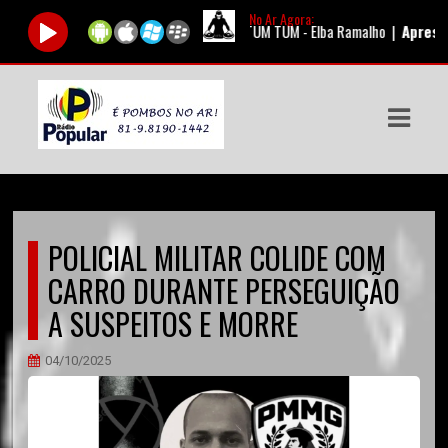
No Ar Agora:
Tocando agora:
TUM TUM TUM - Elba Ramalho |
Apresentado
ASTS
IAS
IA
DOS
POLICIAL MILITAR COLIDE COM
RAMAÇÃO
CARRO DURANTE PERSEGUIÇÃO
TOS
A SUSPEITOS E MORRE
E
04/10/2025
E
ATO