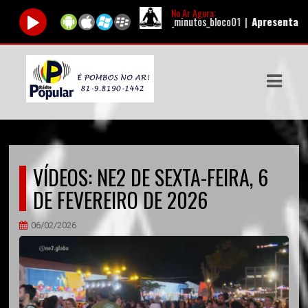
No Ar Agora:
Tocando agora:
60_minutos_bloco01 |
Apresentador:
Au
ASTS
IAS
IA
DOS
VÍDEOS: NE2 DE SEXTA-FEIRA, 6
RAMAÇÃO
DE FEVEREIRO DE 2026
TOS
06/02/2026
E
E
ATO